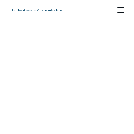
Club Toastmasters Vallée-du-Richelieu
Prends confiance 
en ta voix. Inspire 