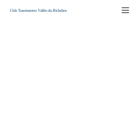
Club Toastmasters Vallée-du-Richelieu
Prends confiance 
en ta voix. Inspire 