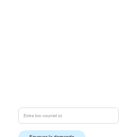
corridor à droite.)
Confiance
Leadership
Laisse-nous ton courriel
 pour 
recevoir une 
invitation
 à la prochaine 
rencontre gratuite
ou à un 
évènement
.
info@toastmasters-vr.ca
514 467-6170
Courriel