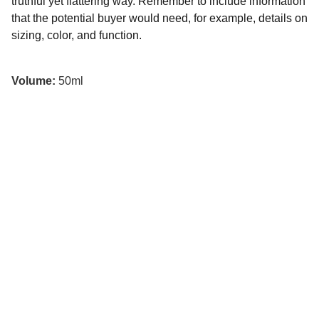
truthful yet flattering way. Remember to include information
that the potential buyer would need, for example, details on
sizing, color, and function.
Volume:
50ml
Communauté
Rejoignez-nous pour développer vos 
compétences.
Toastmasters Vallée-du-Richelieu
 :
Pavillon Jordi-Bonet
, 
99, rue du Centre-
Civique
, 
Mont-Saint-Hilaire
,  J3H 4X4 (Salle 
Louis-Philippe-Martin, 2ᵉ étage, au bout du 